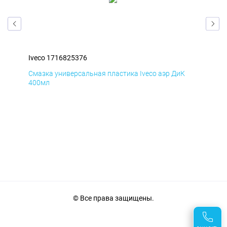
Iveco 1716825376
Ive
Смазка универсальная пластика Iveco аэр ДиК
Сма
400мл
40
© Все права защищены.