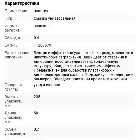
Характеристики
Применение:
пластик
Тип:
Смазка универсальная
Форма
аэрозоль
выпуска:
Объём, л:
0.4
EAN-13:
11200679
Расширенное
Быстро и эффективно удаляет пыль, грязь, масляные и
описание:
никотиновые загрязнения. Защищает от старения и
выгорания, восстанавливает первоначальную
структуру, обладает антистатическим эффектом.
Предназначен для обработки пластиковых и
виниловых деталей салона. Подходит для молдингов и
бамперов. Обладает приятным ароматом клубники.
Товарная
уход и очистка
группа:
Высота
235
упаковки,
мм:
Длина
50
упаковки,
мм:
Объем
0.7
упаковки, л: